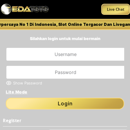
Live Chat
ercaya No 1 Di Indonesia, Slot Online Tergacor Dan Livegam
Silahkan login untuk mulai bermain
Show Password
Lite Mode
Login
Register